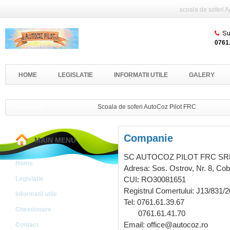
scoala de soferi 
Su
0761.
HOME
LEGISLATIE
INFORMATII UTILE
GALERY
Scoala de soferi AutoCoz Pilot FRC
Headlines
Companie
MAIN MENU
SC AUTOCOZ PILOT FRC SR
Home
Adresa: Sos. Ostrov, Nr. 8, Co
Legislatie
CUI: RO30081651
Registrul Comertului: J13/831/
Informatii utile
Tel: 0761.61.39.67
Chestionare
0761.61.41.70
Email: office@autocoz.ro
Contact